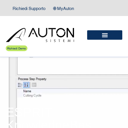
Richiedi Supporto
🌐 MyAuton
Richiedi Demo
ESPRIT
KnowledgeBas