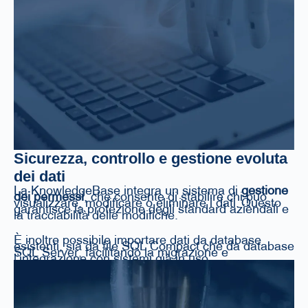
Sicurezza, controllo e gestione evoluta
dei dati
La KnowledgeBase integra un sistema di
gestione
dei permessi
, che consente di stabilire chi può
visualizzare, modificare o eliminare i dati. Questo
garantisce la protezione degli standard aziendali e
la tracciabilità delle modifiche.
È inoltre possibile importare dati da database
esistenti, sia da file SQL Compact che da database
SQL Server, facilitando la migrazione e
l’integrazione con sistemi già in uso.