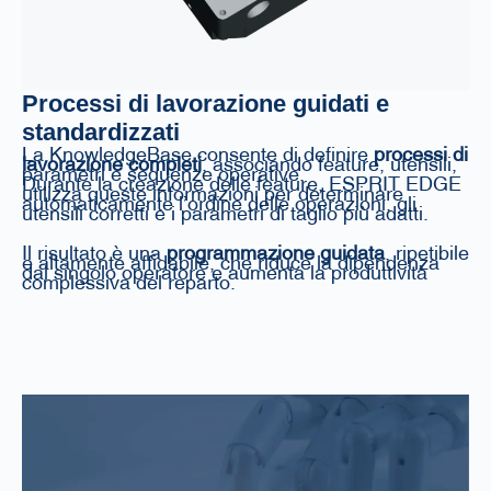
Processi di lavorazione guidati e
standardizzati
La KnowledgeBase consente di definire
processi di
lavorazione completi
, associando feature, utensili,
parametri e sequenze operative.
Durante la creazione delle feature, ESPRIT EDGE
utilizza queste informazioni per determinare
automaticamente l’ordine delle operazioni, gli
utensili corretti e i parametri di taglio più adatti.
Il risultato è una
programmazione guidata
, ripetibile
e altamente affidabile, che riduce la dipendenza
dal singolo operatore e aumenta la produttività
complessiva del reparto.