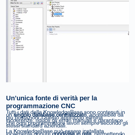
Un’unica fonte di verità per la
programmazione CNC
Tutti i dati della KnowledgeBase sono contenuti in
un
singolo database centralizzato
, accessibile da
più postazioni. Questo approccio elimina
incoerenze, riduce gli errori manuali e garantisce
che ogni programmatore lavori sempre secondo gli
stessi standard aziendali.
La KnowledgeBase può essere installata
localmente oppure
condivisa in rete
, permettendo