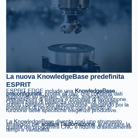
La nuova KnowledgeBase predefinita
ESPRIT
ESPRIT EDGE include una
KnowledgeBase
preconfigurata
, pronta all’uso, che contiene dati
aggiornati su utensili, velocità, avanzamenti,
impostazioni di sistema e processi di lavorazione.
Questa base di partenza consente di ottenere
subito i benefici dell’automazione, lasciando poi la
possibilità di personalizzare ogni aspetto in
funzione delle specifiche esigenze produttive.
La KnowledgeBase diventa così uno strumento
strategico per
scalare l’automazione
, aumentare la
qualità dei programmi CNC e ridurre drasticamente
tempi e variabilità.