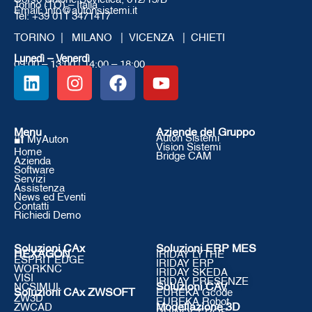
Torino (TO) – Italia
Email: info@autonsistemi.it
Tel: +39 011 3471417
TORINO | MILANO | VICENZA | CHIETI
Lunedì – Venerdì
09:00 – 13:00 | 14:00 – 18:00
Menu
Aziende del Gruppo
Auton Sistemi
🔐 MyAuton
Vision Sistemi
Home
Bridge CAM
Azienda
Software
Servizi
Assistenza
News ed Eventi
Contatti
Richiedi Demo
Soluzioni CAx
Soluzioni ERP MES
HEXAGON
IRIDAY LYTHE
ESPRIT EDGE
IRIDAY ERP
WORKNC
IRIDAY SKEDA
VISI
IRIDAY PRESENZE
NCSIMUL
Soluzioni CAV
Soluzioni CAx ZWSOFT
EUREKA Gcode
ZW3D
EUREKA Robot
ZWCAD
Modellazione 3D
RHINOCEROS