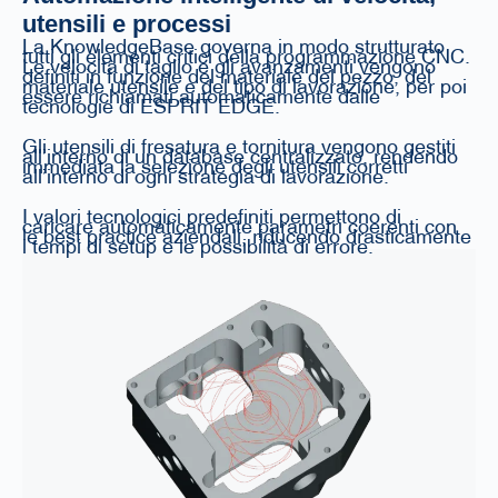
utensili e processi
La KnowledgeBase governa in modo strutturato
tutti gli elementi critici della programmazione CNC.
Le velocità di taglio e gli avanzamenti vengono
definiti in funzione del materiale del pezzo, del
materiale utensile e del tipo di lavorazione, per poi
essere richiamati automaticamente dalle
tecnologie di ESPRIT EDGE.
Gli utensili di fresatura e tornitura vengono gestiti
all’interno di un database centralizzato, rendendo
immediata la selezione degli utensili corretti
all’interno di ogni strategia di lavorazione.
I valori tecnologici predefiniti permettono di
caricare automaticamente parametri coerenti con
le best practice aziendali, riducendo drasticamente
i tempi di setup e le possibilità di errore.