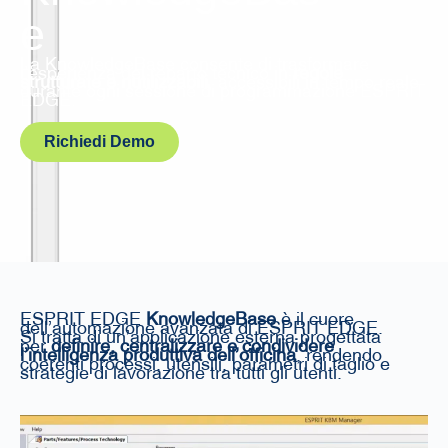
e
La KnowledgeBase consente di trasformare
l’esperienza del reparto tecnico in
regole
strutturate e riutilizzabili
, accessibili in tempo reale
durante ogni sessione di programmazione ESPRIT
EDGE.
Richiedi Demo
ESPRIT EDGE
KnowledgeBase
è il cuore
dell’automazione avanzata di ESPRIT EDGE.
Si tratta di un’applicazione esterna progettata
per
definire, centralizzare e condividere
l’intelligenza produttiva dell’officina
, rendendo
coerenti processi, utensili, parametri di taglio e
strategie di lavorazione tra tutti gli utenti.