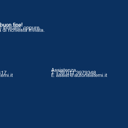
 buon fine!
o indicato, oppure
a di richiesta inviata.
Assistenza
417
T +39 011 3979348
emi.it
E assist@autonsistemi.it