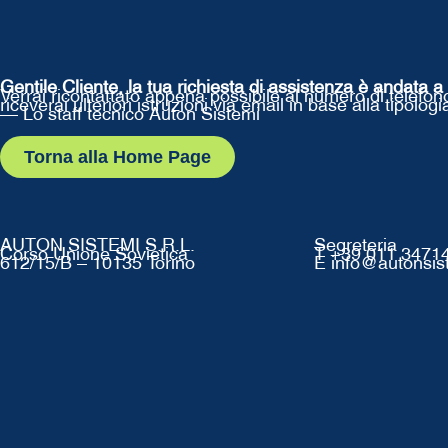
Gentile Cliente, la tua richiesta di assistenza è andata a
Verrai ricontattato appena possibile al numero di telefon
riceverai ulteriori istruzioni via email in base alla tipologi
— Lo staff tecnico Auton Sistemi
Torna alla Home Page
AUTON SISTEMI S.R.L.
Segreteria
Corso Unione Sovietica
T +39 011 3471
612/15/B – 10135 Torino
E info@autonsist