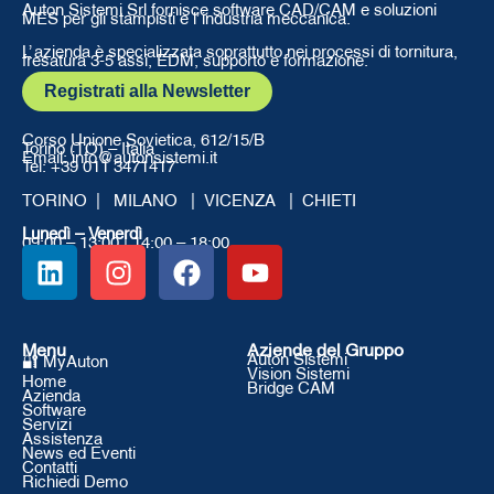
Auton Sistemi Srl fornisce software CAD/CAM e soluzioni
MES per gli stampisti e l’ industria meccanica.
L’ azienda è specializzata soprattutto nei processi di tornitura,
fresatura 3-5 assi, EDM, supporto e formazione.
Registrati alla Newsletter
Corso Unione Sovietica, 612/15/B
Torino (TO) – Italia
Email: info@autonsistemi.it
Tel: +39 011 3471417
TORINO | MILANO | VICENZA | CHIETI
Lunedì – Venerdì
09:00 – 13:00 | 14:00 – 18:00
Menu
Aziende del Gruppo
Auton Sistemi
🔐 MyAuton
Vision Sistemi
Home
Bridge CAM
Azienda
Software
Servizi
Assistenza
News ed Eventi
Contatti
Richiedi Demo