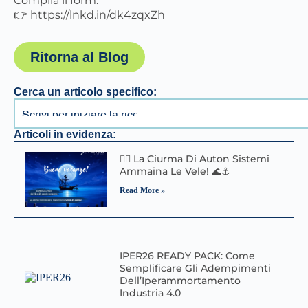
Compila il form:
👉 https://lnkd.in/dk4zqxZh
Ritorna al Blog
Cerca un articolo specifico:
Articoli in evidenza:
🏴‍☠️ La Ciurma Di Auton Sistemi
Ammaina Le Vele! 🌊⚓
Read More »
IPER26 READY PACK: Come
Semplificare Gli Adempimenti
Dell’Iperammortamento
Industria 4.0