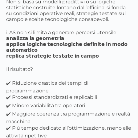
Non si basa su modelli predittivi o su logiche
statistiche costruite lontano dall’officina: si fonda
su condizioni operative reali, strategie testate sul
campo e scelte tecnologiche consapevoli.
i-AS non si limita a generare percorsi utensile:
𝗮𝗻𝗮𝗹𝗶𝘇𝘇𝗮 𝗹𝗮 𝗴𝗲𝗼𝗺𝗲𝘁𝗿𝗶𝗮
𝗮𝗽𝗽𝗹𝗶𝗰𝗮 𝗹𝗼𝗴𝗶𝗰𝗵𝗲 𝘁𝗲𝗰𝗻𝗼𝗹𝗼𝗴𝗶𝗰𝗵𝗲 𝗱𝗲𝗳𝗶𝗻𝗶𝘁𝗲 𝗶𝗻 𝗺𝗼𝗱𝗼
𝗮𝘂𝘁𝗼𝗺𝗮𝘁𝗶𝗰𝗼
𝗿𝗲𝗽𝗹𝗶𝗰𝗮 𝘀𝘁𝗿𝗮𝘁𝗲𝗴𝗶𝗲 𝘁𝗲𝘀𝘁𝗮𝘁𝗲 𝗶𝗻 𝗰𝗮𝗺𝗽𝗼
Il risultato?
✔️ Riduzione drastica dei tempi di
programmazione
✔️ Processi standardizzati e replicabili
✔️ Minore variabilità tra operatori
✔️ Maggiore coerenza tra programmazione e realtà
macchina
✔️ Più tempo dedicato all’ottimizzazione, meno alle
attività ripetitive