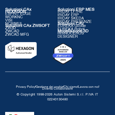
Soluzioni CAx
Soluzioni ERP MES
HEXAGON
IRIDAY LYTHE
ESPRIT EDGE
IRIDAY ERP
WORKNC
IRIDAY SKEDA
VISI
IRIDAY PRESENZE
NCSIMUL
Soluzioni CAV
Soluzioni CAx ZWSOFT
EUREKA Gcode
ZW3D
EUREKA Robot
ZWCAD
Modellazione 3D
RHINOCEROS
ZWCAD MFG
DESIGNER
Privacy Policy
Gestione dei cookie
Chi siamo
Lavora con noi
Diventa Collaboratore
© Copyright 1998-2026 Auton Sistemi S.r.l. P.IVA IT
02240130480