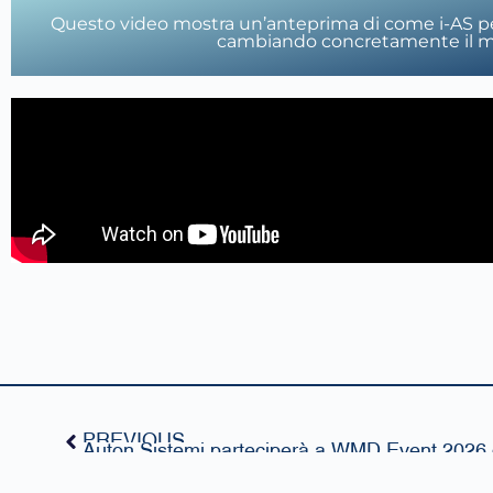
Questo video mostra un’anteprima di come i-AS p
cambiando concretamente il mo
PREVIOUS
Auton Sistemi parteciperà a WMD Event 2026 