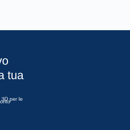
vo
a tua
e 3D per le
ronto