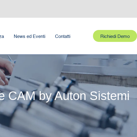
Richiedi Demo
za
News ed Eventi
Contatti
te CAM by Auton Sistemi