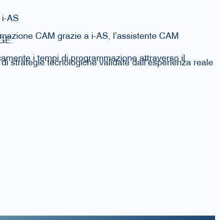
 i-AS
mmazione CAM grazie a i-AS, l’assistente CAM
DGE.
camente i tempi di programmazione attraverso il
di strategie tecnologiche validate dall’esperienza reale