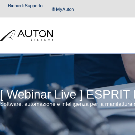
Richiedi Supporto
🌐 MyAuton
[ Webinar Live ] ESPRIT
Software, automazione e intelligenza per la manifattura d