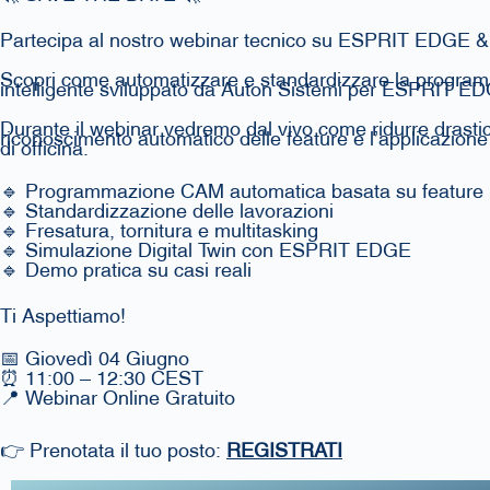
Partecipa al nostro webinar tecnico su ESPRIT EDGE &
Scopri come automatizzare e standardizzare la progra
intelligente sviluppato da Auton Sistemi per ESPRIT E
Durante il webinar vedremo dal vivo come ridurre drasti
riconoscimento automatico delle feature e l’applicazione 
di officina.
🔹 Programmazione CAM automatica basata su feature
🔹 Standardizzazione delle lavorazioni
🔹 Fresatura, tornitura e multitasking
🔹 Simulazione Digital Twin con ESPRIT EDGE
🔹 Demo pratica su casi reali
Ti Aspettiamo!
📅 Giovedì 04 Giugno
⏰ 11:00 – 12:30 CEST
📍 Webinar Online Gratuito
👉 Prenotata il tuo posto:
REGISTRATI