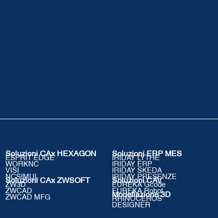
Soluzioni CAx HEXAGON
Soluzioni ERP MES
ESPRIT EDGE
IRIDAY LYTHE
WORKNC
IRIDAY ERP
VISI
IRIDAY SKEDA
NCSIMUL
IRIDAY PRESENZE
Soluzioni CAx ZWSOFT
Soluzioni CAV
ZW3D
EUREKA Gcode
ZWCAD
EUREKA Robot
Modellazione 3D
ZWCAD MFG
RHINOCEROS
DESIGNER