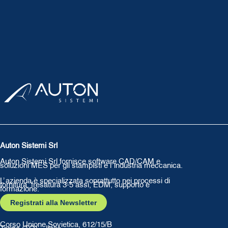
Auton Sistemi Srl
Auton Sistemi Srl fornisce software CAD/CAM e
soluzioni MES per gli stampisti e l’ industria meccanica.
L’ azienda è specializzata soprattutto nei processi di
tornitura, fresatura 3-5 assi, EDM, supporto e
formazione.
Registrati alla Newsletter
Corso Unione Sovietica, 612/15/B
Torino (TO) – Italia