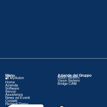
Menu
Aziende del Gruppo
Auton Sistemi
🔐 MyAuton
Vision Sistemi
Home
Bridge CAM
Azienda
Software
Servizi
Assistenza
News ed Eventi
Contatti
Richiedi Demo